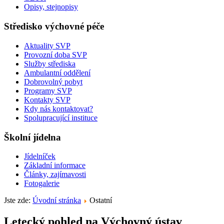
Opisy, stejnopisy
Středisko výchovné péče
Aktuality SVP
Provozní doba SVP
Služby střediska
Ambulantní oddělení
Dobrovolný pobyt
Programy SVP
Kontakty SVP
Kdy nás kontaktovat?
Spolupracující instituce
Školní jídelna
Jídelníček
Základní informace
Články, zajímavosti
Fotogalerie
Jste zde:
Úvodní stránka
Ostatní
Letecký pohled na Výchovný ústav