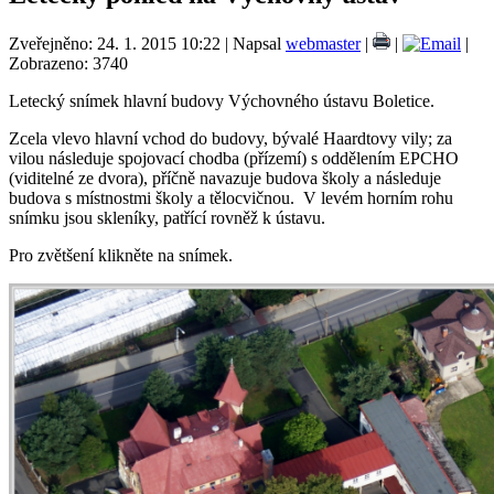
Zveřejněno: 24. 1. 2015 10:22
|
Napsal
webmaster
|
|
|
Zobrazeno: 3740
Letecký snímek hlavní budovy Výchovného ústavu Boletice.
Zcela vlevo hlavní vchod do budovy, bývalé Haardtovy vily; za
vilou následuje spojovací chodba (přízemí) s oddělením EPCHO
(viditelné ze dvora), příčně navazuje budova školy a následuje
budova s místnostmi školy a tělocvičnou. V levém horním rohu
snímku jsou skleníky, patřící rovněž k ústavu.
Pro zvětšení klikněte na snímek.