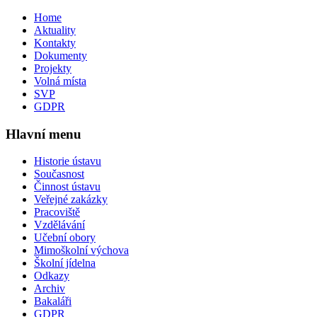
Home
Aktuality
Kontakty
Dokumenty
Projekty
Volná místa
SVP
GDPR
Hlavní menu
Historie ústavu
Současnost
Činnost ústavu
Veřejné zakázky
Pracoviště
Vzdělávání
Učební obory
Mimoškolní výchova
Školní jídelna
Odkazy
Archiv
Bakaláři
GDPR