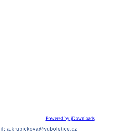
Powered by jDownloads
ail: a.krupickova@vuboletice.cz