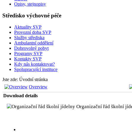
Opisy, stejnopisy
Středisko výchovné péče
Aktuality SVP
Provozní doba SVP
Služby střediska
Ambulantní oddělení
Dobrovolný pobyt
Programy SVP
Kontakty SVP
Kdy nás kontaktovat?
Spolupracující instituce
Jste zde:
Úvodní stránka
Overview
Download details
Organizační řád školní jí