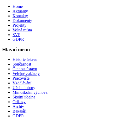
Home
Aktuality
Kontakty
Dokumenty
Projekty
Volná místa
SVP
GDPR
Hlavní menu
Historie ústavu
Současnost
Činnost ústavu
Veřejné zakázky
Pracoviště
Vzdělávání
Učební obory
Mimoškolní výchova
Školní jídelna
Odkazy
Archiv
Bakaláři
GDPR