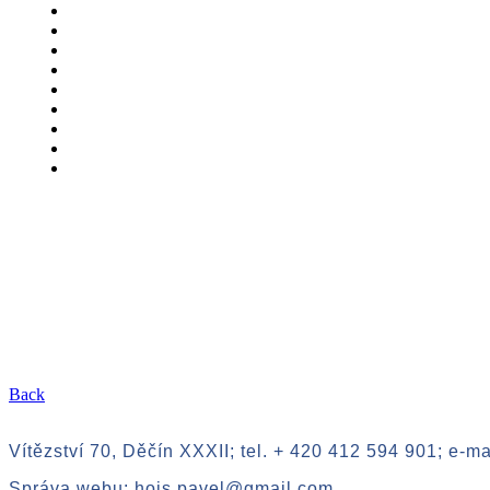
Back
Vítězství 70, Děčín XXXII; tel. + 420 412 594 901; e-m
Správa webu: hois.pavel@gmail.com