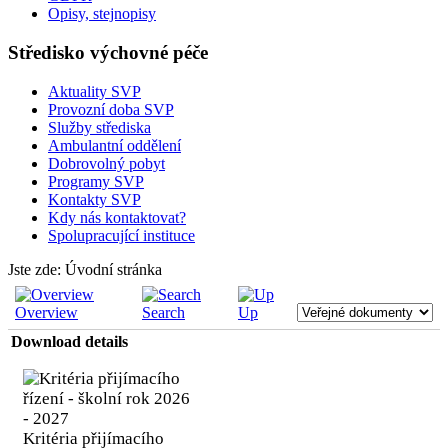
Opisy, stejnopisy
Středisko výchovné péče
Aktuality SVP
Provozní doba SVP
Služby střediska
Ambulantní oddělení
Dobrovolný pobyt
Programy SVP
Kontakty SVP
Kdy nás kontaktovat?
Spolupracující instituce
Jste zde:
Úvodní stránka
Overview
Search
Up
Download details
Kritéria přijímacího