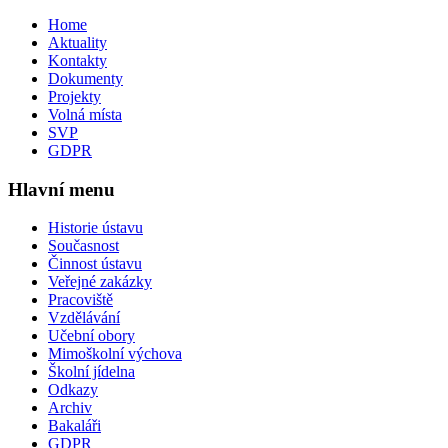
Home
Aktuality
Kontakty
Dokumenty
Projekty
Volná místa
SVP
GDPR
Hlavní menu
Historie ústavu
Současnost
Činnost ústavu
Veřejné zakázky
Pracoviště
Vzdělávání
Učební obory
Mimoškolní výchova
Školní jídelna
Odkazy
Archiv
Bakaláři
GDPR